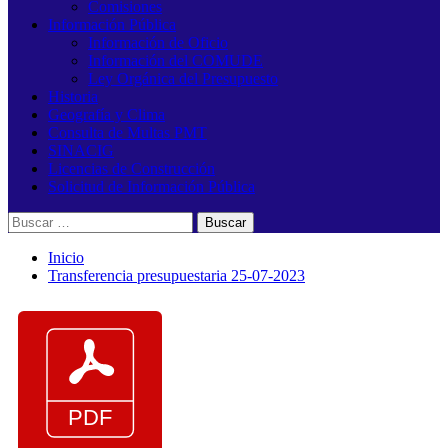
Comisiones
Información Pública
Información de Oficio
Información del COMUDE
Ley Orgánica del Presupuesto
Historia
Geografía y Clima
Consulta de Multas PMT
SINACIG
Licencias de Construcción
Solicitud de Información Pública
Buscar:
Inicio
Transferencia presupuestaria 25-07-2023