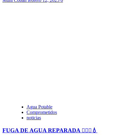
Muni Cobán
febrero 12, 2025
0
Agua Potable
Comprometidos
noticias
FUGA DE AGUA REPARADA 👷🏻‍♂️💧