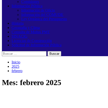
Comisiones
Información Pública
Información de Oficio
Información del COMUDE
Ley Orgánica del Presupuesto
Historia
Geografía y Clima
Consulta de Multas PMT
SINACIG
Licencias de Construcción
Solicitud de Información Pública
Buscar:
Inicio
2025
febrero
Mes:
febrero 2025