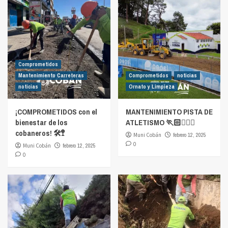
Comprometidos
Mantenimiento Carreteras
Comprometidos
noticias
noticias
Ornato y Limpieza
¡COMPROMETIDOS con el
MANTENIMIENTO PISTA DE
bienestar de los
ATLETISMO 🏃🏻🏃🏻‍♀️
cobaneros! 🛠️🚏
Muni Cobán
febrero 12, 2025
0
Muni Cobán
febrero 12, 2025
0