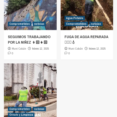
Agua Potable
Comprometidos
noticias
Comprometidos
noticias
SEGUIMOS TRABAJANDO
FUGA DE AGUA REPARADA
POR LA NIÑEZ 👦🏻👧🏻
👷🏻‍♂️💧
Muni Cobán
febrero 12, 2025
Muni Cobán
febrero 12, 2025
0
0
Comprometidos
noticias
Ornato y Limpieza