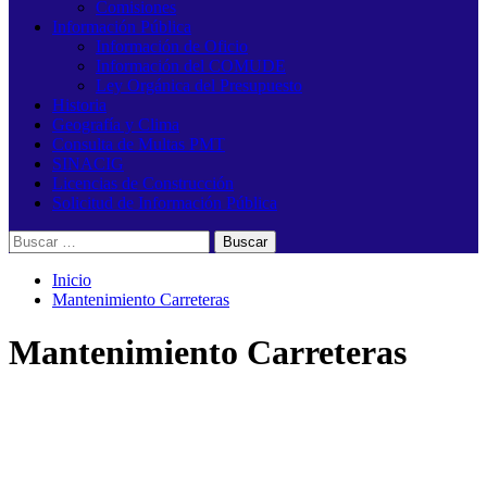
Comisiones
Información Pública
Información de Oficio
Información del COMUDE
Ley Orgánica del Presupuesto
Historia
Geografía y Clima
Consulta de Multas PMT
SINACIG
Licencias de Construcción
Solicitud de Información Pública
Buscar:
Inicio
Mantenimiento Carreteras
Mantenimiento Carreteras