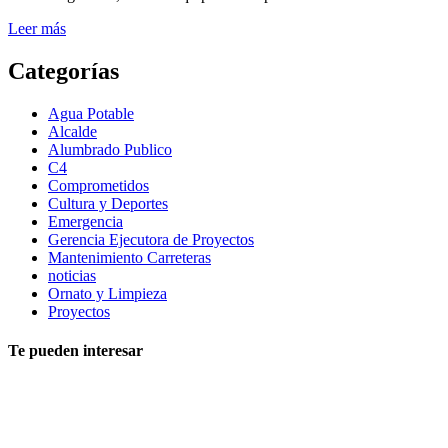
Leer más
Categorías
Agua Potable
Alcalde
Alumbrado Publico
C4
Comprometidos
Cultura y Deportes
Emergencia
Gerencia Ejecutora de Proyectos
Mantenimiento Carreteras
noticias
Ornato y Limpieza
Proyectos
Te pueden interesar