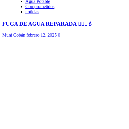
Agua Potable
Comprometidos
noticias
FUGA DE AGUA REPARADA 👷🏻‍♂️💧
Muni Cobán
febrero 12, 2025
0