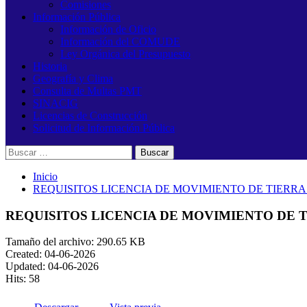
Comisiones
Información Pública
Información de Oficio
Información del COMUDE
Ley Orgánica del Presupuesto
Historia
Geografía y Clima
Consulta de Multas PMT
SINACIG
Licencias de Construcción
Solicitud de Información Pública
Buscar:
Inicio
REQUISITOS LICENCIA DE MOVIMIENTO DE TIERRA
REQUISITOS LICENCIA DE MOVIMIENTO DE 
Tamaño del archivo: 290.65 KB
Created: 04-06-2026
Updated: 04-06-2026
Hits: 58