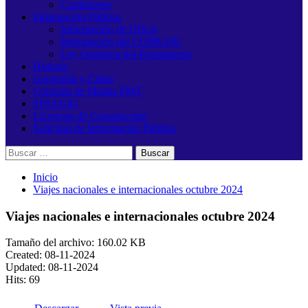
Comisiones
Información Pública
Información de Oficio
Información del COMUDE
Ley Orgánica del Presupuesto
Historia
Geografía y Clima
Consulta de Multas PMT
SINACIG
Licencias de Construcción
Solicitud de Información Pública
Buscar:
Inicio
Viajes nacionales e internacionales octubre 2024
Viajes nacionales e internacionales octubre 2024
Tamaño del archivo: 160.02 KB
Created: 08-11-2024
Updated: 08-11-2024
Hits: 69