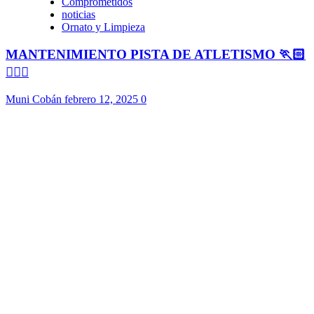
Comprometidos
noticias
Ornato y Limpieza
MANTENIMIENTO PISTA DE ATLETISMO 🏃🏻
🏃🏻‍♀️
Muni Cobán
febrero 12, 2025
0