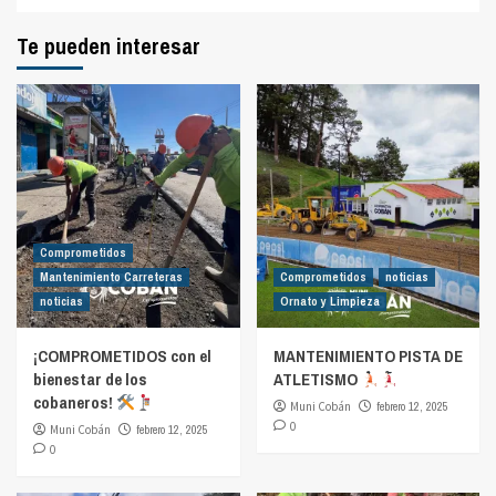
Te pueden interesar
Comprometidos
Mantenimiento Carreteras
Comprometidos
noticias
noticias
Ornato y Limpieza
¡COMPROMETIDOS con el
MANTENIMIENTO PISTA DE
bienestar de los
ATLETISMO
cobaneros!
Muni Cobán
febrero 12, 2025
0
Muni Cobán
febrero 12, 2025
0