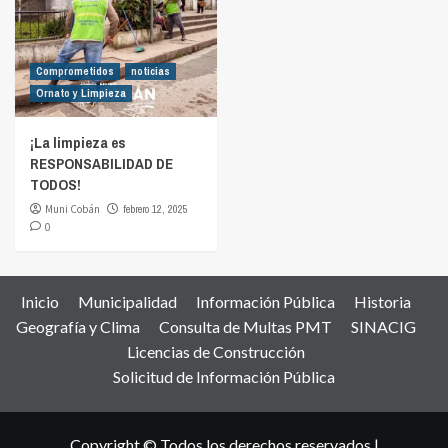
Comprometidos
noticias
Ornato y Limpieza
¡La limpieza es
RESPONSABILIDAD DE
TODOS!
Muni Cobán
febrero 12, 2025
0
Inicio
Municipalidad
Información Pública
Historia
Geografía y Clima
Consulta de Multas PMT
SINACIG
Licencias de Construcción
Solicitud de Información Pública
Copyright © Todos los derechos reservados |