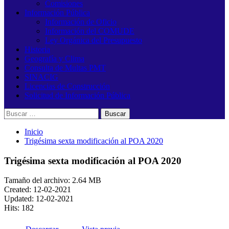
Comisiones
Información Pública
Información de Oficio
Información del COMUDE
Ley Orgánica del Presupuesto
Historia
Geografía y Clima
Consulta de Multas PMT
SINACIG
Licencias de Construcción
Solicitud de Información Pública
Buscar:
Inicio
Trigésima sexta modificación al POA 2020
Trigésima sexta modificación al POA 2020
Tamaño del archivo: 2.64 MB
Created: 12-02-2021
Updated: 12-02-2021
Hits: 182