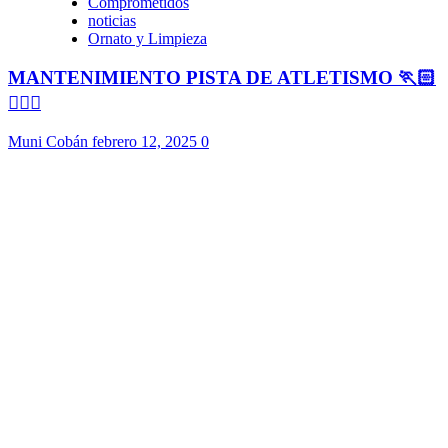
Comprometidos
noticias
Ornato y Limpieza
MANTENIMIENTO PISTA DE ATLETISMO 🏃🏻
🏃🏻‍♀️
Muni Cobán
febrero 12, 2025
0