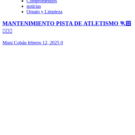
Comprometidos
noticias
Ornato y Limpieza
MANTENIMIENTO PISTA DE ATLETISMO 🏃🏻
🏃🏻‍♀️
Muni Cobán
febrero 12, 2025
0