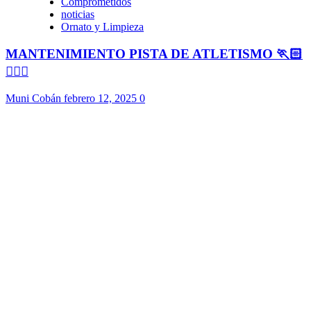
Comprometidos
noticias
Ornato y Limpieza
MANTENIMIENTO PISTA DE ATLETISMO 🏃🏻
🏃🏻‍♀️
Muni Cobán
febrero 12, 2025
0