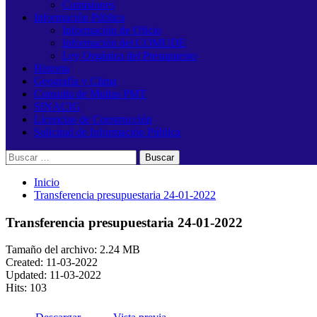
Comisiones
Información Pública
Información de Oficio
Información del COMUDE
Ley Orgánica del Presupuesto
Historia
Geografía y Clima
Consulta de Multas PMT
SINACIG
Licencias de Construcción
Solicitud de Información Pública
Buscar:
Inicio
Transferencia presupuestaria 24-01-2022
Transferencia presupuestaria 24-01-2022
Tamaño del archivo: 2.24 MB
Created: 11-03-2022
Updated: 11-03-2022
Hits: 103