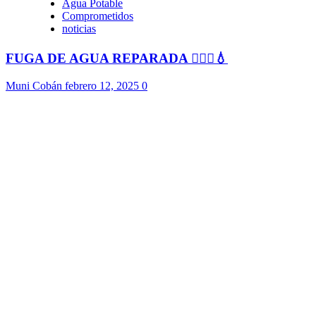
Agua Potable
Comprometidos
noticias
FUGA DE AGUA REPARADA 👷🏻‍♂️💧
Muni Cobán
febrero 12, 2025
0