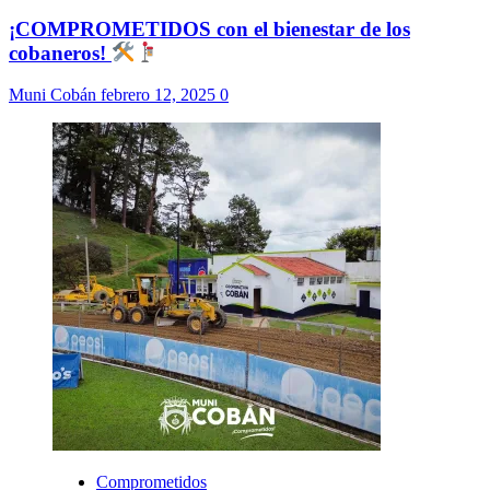
¡COMPROMETIDOS con el bienestar de los
cobaneros!
Muni Cobán
febrero 12, 2025
0
Comprometidos