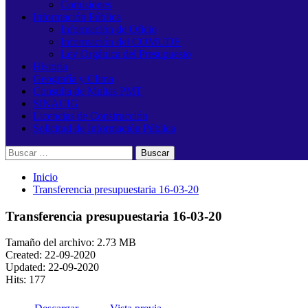
Comisiones
Información Pública
Información de Oficio
Información del COMUDE
Ley Orgánica del Presupuesto
Historia
Geografía y Clima
Consulta de Multas PMT
SINACIG
Licencias de Construcción
Solicitud de Información Pública
Buscar:
Inicio
Transferencia presupuestaria 16-03-20
Transferencia presupuestaria 16-03-20
Tamaño del archivo: 2.73 MB
Created: 22-09-2020
Updated: 22-09-2020
Hits: 177