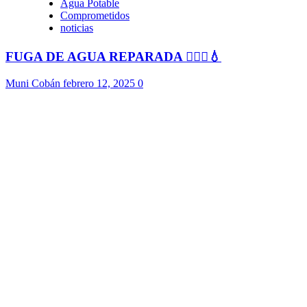
Agua Potable
Comprometidos
noticias
FUGA DE AGUA REPARADA 👷🏻‍♂️💧
Muni Cobán
febrero 12, 2025
0