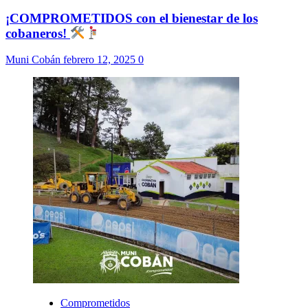
¡COMPROMETIDOS con el bienestar de los
cobaneros!
Muni Cobán
febrero 12, 2025
0
Comprometidos