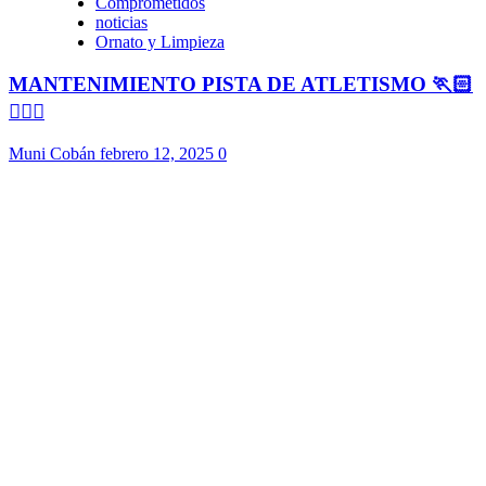
Comprometidos
noticias
Ornato y Limpieza
MANTENIMIENTO PISTA DE ATLETISMO 🏃🏻
🏃🏻‍♀️
Muni Cobán
febrero 12, 2025
0