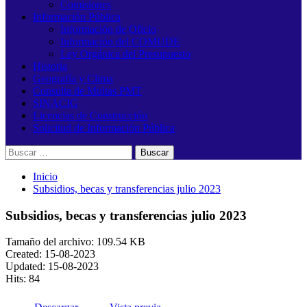
Comisiones
Información Pública
Información de Oficio
Información del COMUDE
Ley Orgánica del Presupuesto
Historia
Geografía y Clima
Consulta de Multas PMT
SINACIG
Licencias de Construcción
Solicitud de Información Pública
Buscar:
Inicio
Subsidios, becas y transferencias julio 2023
Subsidios, becas y transferencias julio 2023
Tamaño del archivo: 109.54 KB
Created: 15-08-2023
Updated: 15-08-2023
Hits: 84