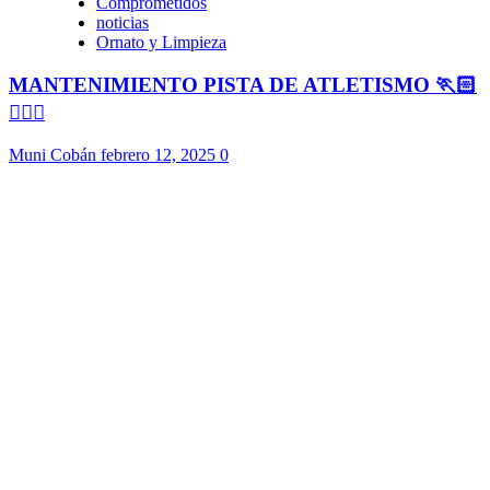
Comprometidos
noticias
Ornato y Limpieza
MANTENIMIENTO PISTA DE ATLETISMO 🏃🏻
🏃🏻‍♀️
Muni Cobán
febrero 12, 2025
0