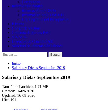
Comisiones
Información Pública
Información de Oficio
Información del COMUDE
Ley Orgánica del Presupuesto
Historia
Geografía y Clima
Consulta de Multas PMT
SINACIG
Licencias de Construcción
Solicitud de Información Pública
Buscar:
Inicio
Salarios y Dietas Septiembre 2019
Salarios y Dietas Septiembre 2019
Tamaño del archivo: 1.71 MB
Created: 16-09-2020
Updated: 16-09-2020
Hits: 191