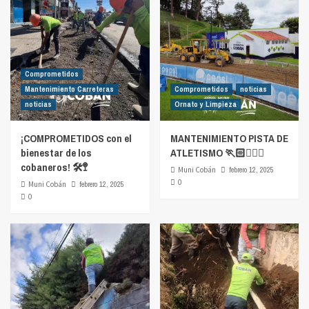
Comprometidos
Mantenimiento Carreteras
Comprometidos
noticias
noticias
Ornato y Limpieza
¡COMPROMETIDOS con el
MANTENIMIENTO PISTA DE
bienestar de los
ATLETISMO 🏃🏻🏃🏻‍♀️
cobaneros! 🛠️🚏
Muni Cobán
febrero 12, 2025
0
Muni Cobán
febrero 12, 2025
0