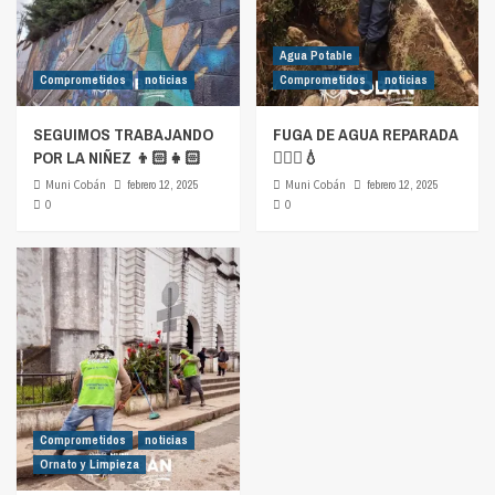
Agua Potable
Comprometidos
noticias
Comprometidos
noticias
SEGUIMOS TRABAJANDO
FUGA DE AGUA REPARADA
POR LA NIÑEZ 👦🏻👧🏻
👷🏻‍♂️💧
Muni Cobán
febrero 12, 2025
Muni Cobán
febrero 12, 2025
0
0
Comprometidos
noticias
Ornato y Limpieza