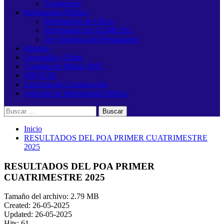
Comisiones
Información Pública
Información de Oficio
Información del COMUDE
Ley Orgánica del Presupuesto
Historia
Geografía y Clima
Consulta de Multas PMT
SINACIG
Licencias de Construcción
Solicitud de Información Pública
Buscar:
Inicio
RESULTADOS DEL POA PRIMER CUATRIMESTRE
2025
RESULTADOS DEL POA PRIMER
CUATRIMESTRE 2025
Tamaño del archivo: 2.79 MB
Created: 26-05-2025
Updated: 26-05-2025
Hits: 61