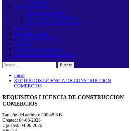
Comisiones
Información Pública
Información de Oficio
Información del COMUDE
Ley Orgánica del Presupuesto
Historia
Geografía y Clima
Consulta de Multas PMT
SINACIG
Licencias de Construcción
Solicitud de Información Pública
Buscar:
Inicio
REQUISITOS LICENCIA DE CONSTRUCCION
COMERCIOS
REQUISITOS LICENCIA DE CONSTRUCCION
COMERCIOS
Tamaño del archivo: 300.48 KB
Created: 04-06-2026
Updated: 04-06-2026
Hits: 54