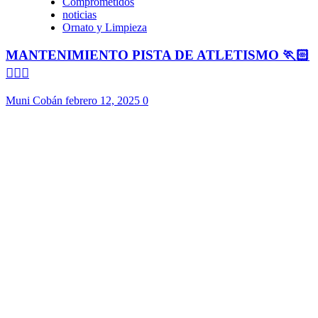
Comprometidos
noticias
Ornato y Limpieza
MANTENIMIENTO PISTA DE ATLETISMO 🏃🏻
🏃🏻‍♀️
Muni Cobán
febrero 12, 2025
0