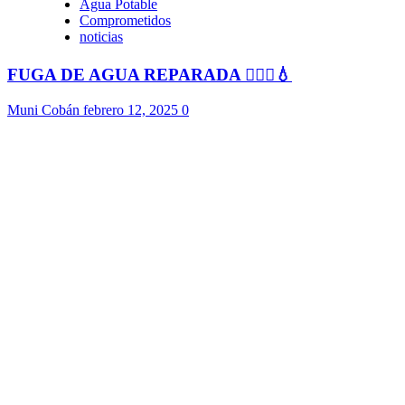
Agua Potable
Comprometidos
noticias
FUGA DE AGUA REPARADA 👷🏻‍♂️💧
Muni Cobán
febrero 12, 2025
0