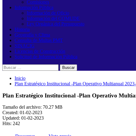
Comisiones
Información Pública
Información de Oficio
Información del COMUDE
Ley Orgánica del Presupuesto
Historia
Geografía y Clima
Consulta de Multas PMT
SINACIG
Licencias de Construcción
Solicitud de Información Pública
Buscar:
Inicio
Plan Estratégico Institucional -Plan Operativo Multianual 202
Plan Estratégico Institucional -Plan Operativo Mult
Tamaño del archivo: 70.27 MB
Created: 01-02-2023
Updated: 01-02-2023
Hits: 242