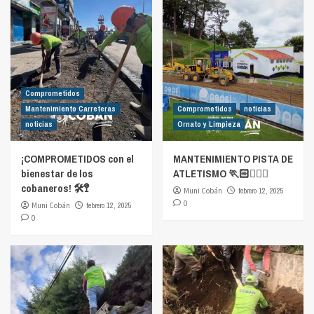
Comprometidos
Mantenimiento Carreteras
Comprometidos
noticias
noticias
Ornato y Limpieza
¡COMPROMETIDOS con el
MANTENIMIENTO PISTA DE
bienestar de los
ATLETISMO 🏃🏻🏃🏻‍♀️
cobaneros! 🛠️🚏
Muni Cobán
febrero 12, 2025
0
Muni Cobán
febrero 12, 2025
0