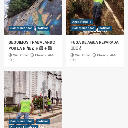
Agua Potable
Comprometidos
noticias
Comprometidos
noticias
SEGUIMOS TRABAJANDO
FUGA DE AGUA REPARADA
POR LA NIÑEZ 👦🏻👧🏻
👷🏻‍♂️💧
Muni Cobán
febrero 12, 2025
Muni Cobán
febrero 12, 2025
0
0
Comprometidos
noticias
Ornato y Limpieza