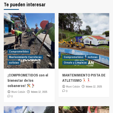
Te pueden interesar
Comprometidos
Mantenimiento Carreteras
Comprometidos
noticias
noticias
Ornato y Limpieza
¡COMPROMETIDOS con el
MANTENIMIENTO PISTA DE
bienestar de los
ATLETISMO
cobaneros!
Muni Cobán
febrero 12, 2025
0
Muni Cobán
febrero 12, 2025
0