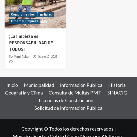
Comprometidos
noticias
Ornato y Limpieza
¡La limpieza es
RESPONSABILIDAD DE
TODOS!
Muni Cobán
febrero 12, 2025
0
Inicio
Municipalidad
Información Pública
Historia
Geografía y Clima
Consulta de Multas PMT
SINACIG
Licencias de Construcción
Solicitud de Información Pública
Copyright © Todos los derechos reservados |
Municipalidad de Cobán
|
CoverNews
por AF themes.