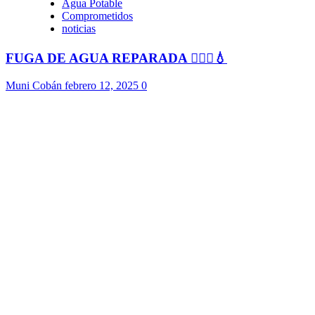
Agua Potable
Comprometidos
noticias
FUGA DE AGUA REPARADA 👷🏻‍♂️💧
Muni Cobán
febrero 12, 2025
0