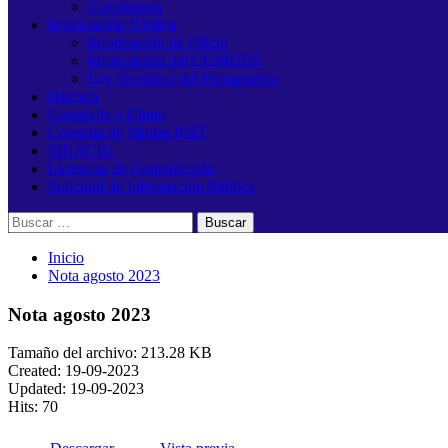
Comisiones
Información Pública
Información de Oficio
Información del COMUDE
Ley Orgánica del Presupuesto
Historia
Geografía y Clima
Consulta de Multas PMT
SINACIG
Licencias de Construcción
Solicitud de Información Pública
Buscar:
Inicio
Nota agosto 2023
Nota agosto 2023
Tamaño del archivo: 213.28 KB
Created: 19-09-2023
Updated: 19-09-2023
Hits: 70