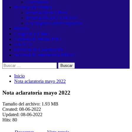
Comisiones
Información Pública
Información de Oficio
Información del COMUDE
Ley Orgánica del Presupuesto
Historia
Geografía y Clima
Consulta de Multas PMT
SINACIG
Licencias de Construcción
Solicitud de Información Pública
Buscar:
Inicio
Nota aclaratoria mayo 2022
Nota aclaratoria mayo 2022
Tamaño del archivo: 1.93 MB
Created: 08-06-2022
Updated: 08-06-2022
Hits: 80