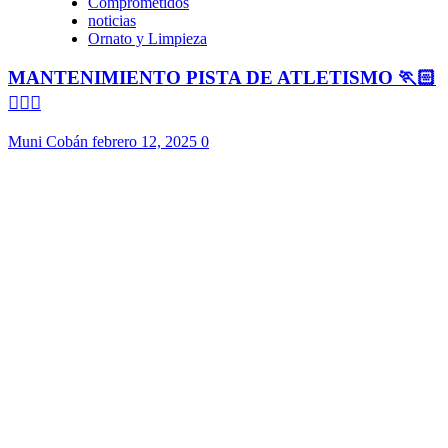
Comprometidos
noticias
Ornato y Limpieza
MANTENIMIENTO PISTA DE ATLETISMO 🏃🏻
🏃🏻‍♀️
Muni Cobán
febrero 12, 2025
0