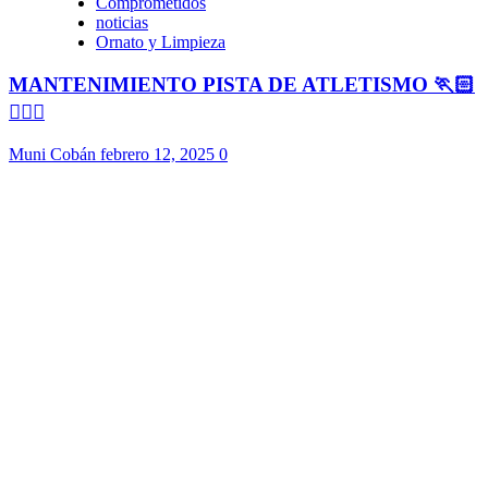
Comprometidos
noticias
Ornato y Limpieza
MANTENIMIENTO PISTA DE ATLETISMO 🏃🏻
🏃🏻‍♀️
Muni Cobán
febrero 12, 2025
0