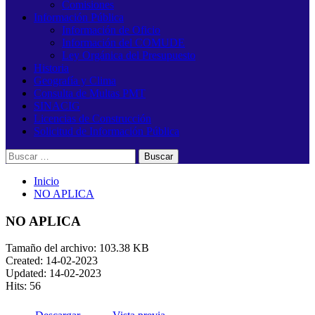
Comisiones
Información Pública
Información de Oficio
Información del COMUDE
Ley Orgánica del Presupuesto
Historia
Geografía y Clima
Consulta de Multas PMT
SINACIG
Licencias de Construcción
Solicitud de Información Pública
Buscar:
Inicio
NO APLICA
NO APLICA
Tamaño del archivo: 103.38 KB
Created: 14-02-2023
Updated: 14-02-2023
Hits: 56