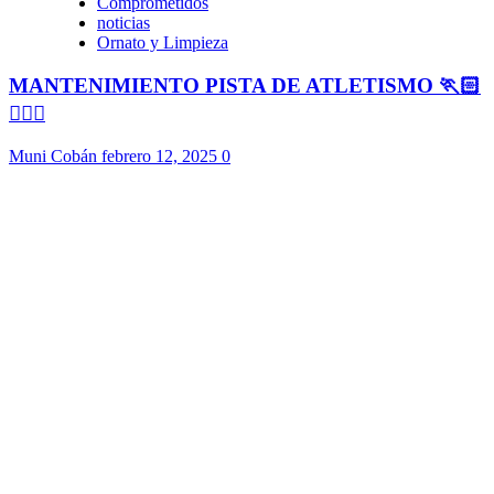
Comprometidos
noticias
Ornato y Limpieza
MANTENIMIENTO PISTA DE ATLETISMO 🏃🏻
🏃🏻‍♀️
Muni Cobán
febrero 12, 2025
0