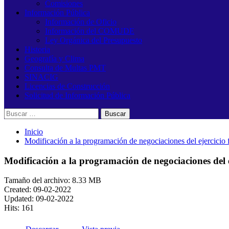
Comisiones
Información Pública
Información de Oficio
Información del COMUDE
Ley Orgánica del Presupuesto
Historia
Geografía y Clima
Consulta de Multas PMT
SINACIG
Licencias de Construcción
Solicitud de Información Pública
Buscar:
Inicio
Modificación a la programación de negociaciones del ejercicio
Modificación a la programación de negociaciones del e
Tamaño del archivo: 8.33 MB
Created: 09-02-2022
Updated: 09-02-2022
Hits: 161