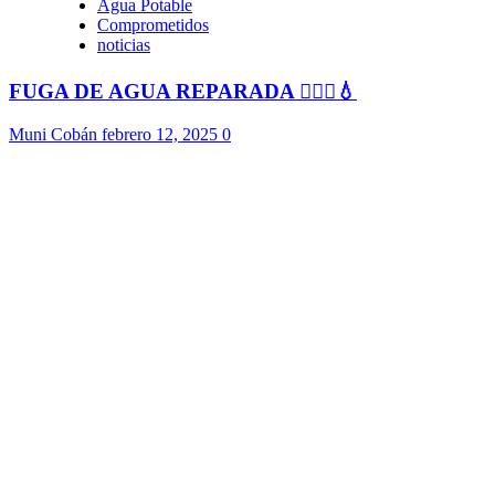
Agua Potable
Comprometidos
noticias
FUGA DE AGUA REPARADA 👷🏻‍♂️💧
Muni Cobán
febrero 12, 2025
0