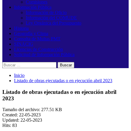
Comisiones
Información Pública
Información de Oficio
Información del COMUDE
Ley Orgánica del Presupuesto
Historia
Geografía y Clima
Consulta de Multas PMT
SINACIG
Licencias de Construcción
Solicitud de Información Pública
Buscar:
Inicio
Listado de obras ejecutadas o en ejecución abril 2023
Listado de obras ejecutadas o en ejecución abril
2023
Tamaño del archivo: 277.51 KB
Created: 22-05-2023
Updated: 22-05-2023
Hits: 83