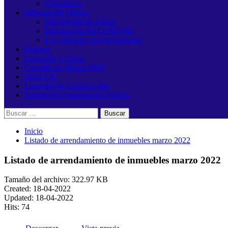
Comisiones
Información Pública
Información de Oficio
Información del COMUDE
Ley Orgánica del Presupuesto
Historia
Geografía y Clima
Consulta de Multas PMT
SINACIG
Licencias de Construcción
Solicitud de Información Pública
Buscar:
Inicio
Listado de arrendamiento de inmuebles marzo 2022
Listado de arrendamiento de inmuebles marzo 2022
Tamaño del archivo: 322.97 KB
Created: 18-04-2022
Updated: 18-04-2022
Hits: 74