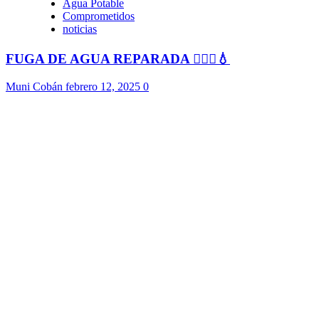
Agua Potable
Comprometidos
noticias
FUGA DE AGUA REPARADA 👷🏻‍♂️💧
Muni Cobán
febrero 12, 2025
0