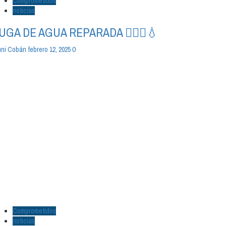
Comprometidos
noticias
UGA DE AGUA REPARADA 👷🏻‍♂️💧
0
ni Cobán
febrero 12, 2025
Comprometidos
noticias