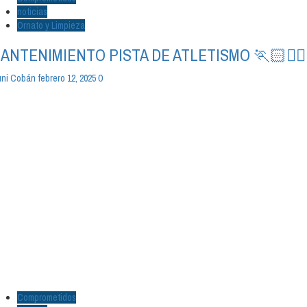
noticias
Ornato y Limpieza
ANTENIMIENTO PISTA DE ATLETISMO 🏃🏻🏃🏻‍
0
ni Cobán
febrero 12, 2025
Comprometidos