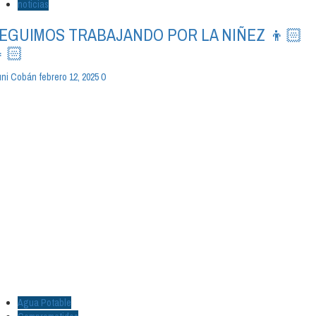
noticias
EGUIMOS TRABAJANDO POR LA NIÑEZ 👦🏻
🏻
0
ni Cobán
febrero 12, 2025
Agua Potable