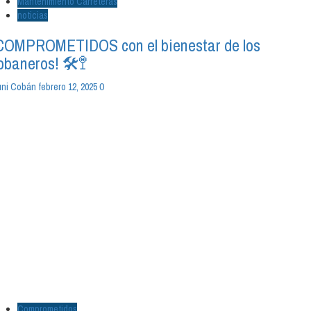
Mantenimiento Carreteras
noticias
COMPROMETIDOS con el bienestar de los
obaneros! 🛠️🚏
0
ni Cobán
febrero 12, 2025
Comprometidos