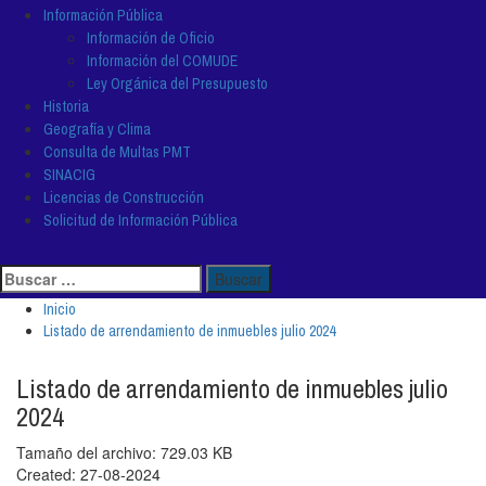
Información Pública
Información de Oficio
Información del COMUDE
Ley Orgánica del Presupuesto
Historia
Geografía y Clima
Consulta de Multas PMT
SINACIG
Licencias de Construcción
Solicitud de Información Pública
Buscar:
Inicio
Listado de arrendamiento de inmuebles julio 2024
Listado de arrendamiento de inmuebles julio
2024
Tamaño del archivo: 729.03 KB
Created: 27-08-2024