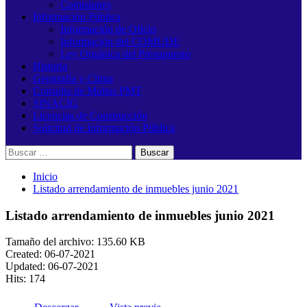
Comisiones
Información Pública
Información de Oficio
Información del COMUDE
Ley Orgánica del Presupuesto
Historia
Geografía y Clima
Consulta de Multas PMT
SINACIG
Licencias de Construcción
Solicitud de Información Pública
Buscar:
Inicio
Listado arrendamiento de inmuebles junio 2021
Listado arrendamiento de inmuebles junio 2021
Tamaño del archivo: 135.60 KB
Created: 06-07-2021
Updated: 06-07-2021
Hits: 174