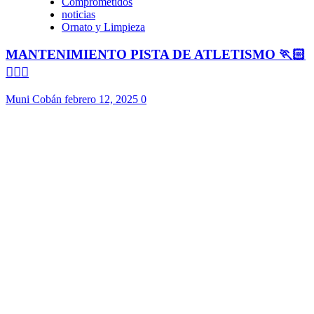
Comprometidos
noticias
Ornato y Limpieza
MANTENIMIENTO PISTA DE ATLETISMO 🏃🏻
🏃🏻‍♀️
Muni Cobán
febrero 12, 2025
0