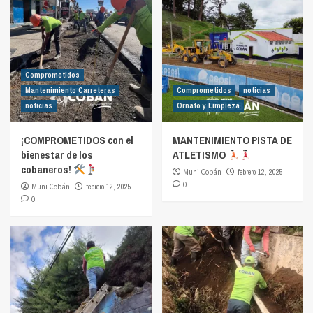
Comprometidos
Mantenimiento Carreteras
Comprometidos
noticias
noticias
Ornato y Limpieza
¡COMPROMETIDOS con el
MANTENIMIENTO PISTA DE
bienestar de los
ATLETISMO
cobaneros!
Muni Cobán
febrero 12, 2025
0
Muni Cobán
febrero 12, 2025
0