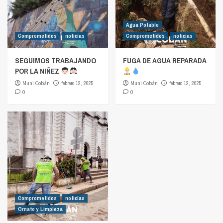
Agua Potable
Comprometidos
noticias
Comprometidos
noticias
SEGUIMOS TRABAJANDO
FUGA DE AGUA REPARADA
POR LA NIÑEZ
Muni Cobán
febrero 12, 2025
Muni Cobán
febrero 12, 2025
0
0
Comprometidos
noticias
Ornato y Limpieza