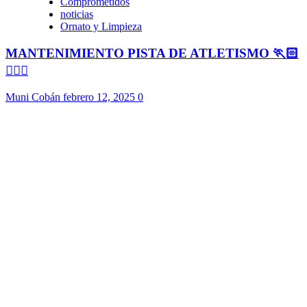
Comprometidos
noticias
Ornato y Limpieza
MANTENIMIENTO PISTA DE ATLETISMO 🏃🏻
🏃🏻‍♀️
Muni Cobán
febrero 12, 2025
0