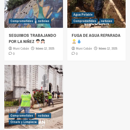
Agua Potable
Comprometidos
noticias
Comprometidos
noticias
SEGUIMOS TRABAJANDO
FUGA DE AGUA REPARADA
POR LA NIÑEZ
Muni Cobán
febrero 12, 2025
Muni Cobán
febrero 12, 2025
0
0
Comprometidos
noticias
Ornato y Limpieza