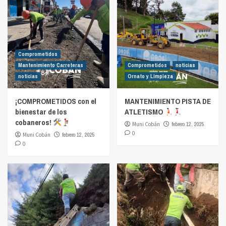
Comprometidos
Mantenimiento Carreteras
Comprometidos
noticias
noticias
Ornato y Limpieza
¡COMPROMETIDOS con el
MANTENIMIENTO PISTA DE
bienestar de los
ATLETISMO
cobaneros!
Muni Cobán
febrero 12, 2025
0
Muni Cobán
febrero 12, 2025
0