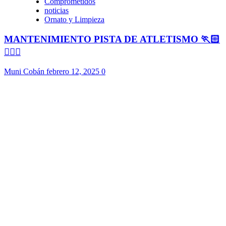
Comprometidos
noticias
Ornato y Limpieza
MANTENIMIENTO PISTA DE ATLETISMO 🏃🏻
🏃🏻‍♀️
Muni Cobán
febrero 12, 2025
0