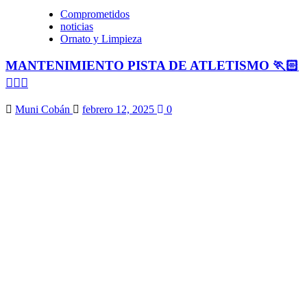
Comprometidos
noticias
Ornato y Limpieza
MANTENIMIENTO PISTA DE ATLETISMO 🏃🏻
🏃🏻‍♀️
Muni Cobán
febrero 12, 2025
0