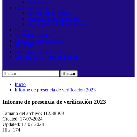
Comisiones
Información Pública
Información de Oficio
Información del COMUDE
Ley Orgánica del Presupuesto
Historia
Geografía y Clima
Consulta de Multas PMT
SINACIG
Licencias de Construcción
Solicitud de Información Pública
Buscar:
Inicio
Informe de presencia de verificación 2023
Informe de presencia de verificación 2023
Tamaño del archivo: 112.38 KB
Created: 17-07-2024
Updated: 17-07-2024
Hits: 174