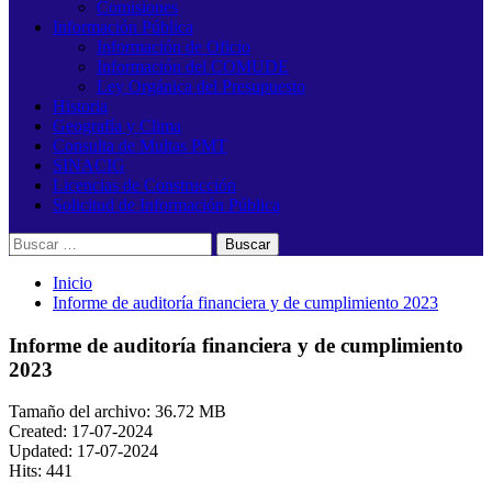
Comisiones
Información Pública
Información de Oficio
Información del COMUDE
Ley Orgánica del Presupuesto
Historia
Geografía y Clima
Consulta de Multas PMT
SINACIG
Licencias de Construcción
Solicitud de Información Pública
Buscar:
Inicio
Informe de auditoría financiera y de cumplimiento 2023
Informe de auditoría financiera y de cumplimiento
2023
Tamaño del archivo: 36.72 MB
Created: 17-07-2024
Updated: 17-07-2024
Hits: 441