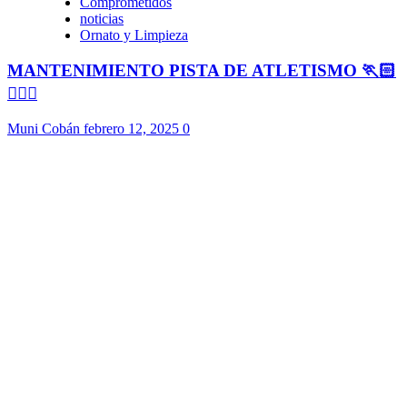
Comprometidos
noticias
Ornato y Limpieza
MANTENIMIENTO PISTA DE ATLETISMO 🏃🏻
🏃🏻‍♀️
Muni Cobán
febrero 12, 2025
0