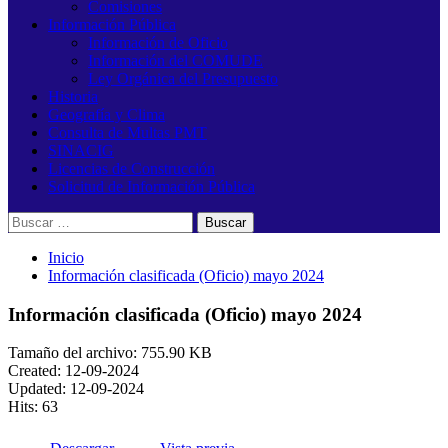
Comisiones
Información Pública
Información de Oficio
Información del COMUDE
Ley Orgánica del Presupuesto
Historia
Geografía y Clima
Consulta de Multas PMT
SINACIG
Licencias de Construcción
Solicitud de Información Pública
Buscar:
Inicio
Información clasificada (Oficio) mayo 2024
Información clasificada (Oficio) mayo 2024
Tamaño del archivo: 755.90 KB
Created: 12-09-2024
Updated: 12-09-2024
Hits: 63