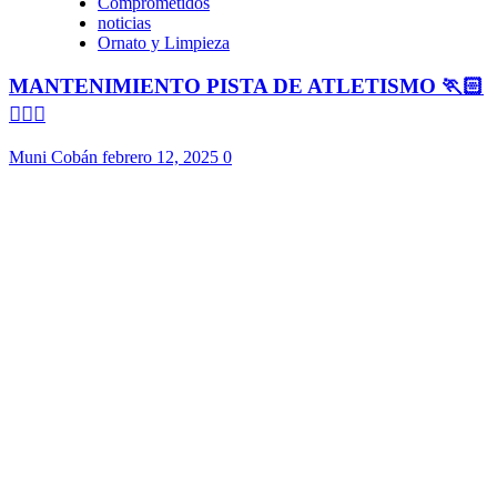
Comprometidos
noticias
Ornato y Limpieza
MANTENIMIENTO PISTA DE ATLETISMO 🏃🏻
🏃🏻‍♀️
Muni Cobán
febrero 12, 2025
0