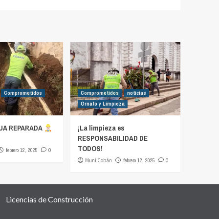
Comprometidos
Comprometidos
noticias
Ornato y Limpieza
UA REPARADA
¡La limpieza es
RESPONSABILIDAD DE
TODOS!
febrero 12, 2025
0
Muni Cobán
febrero 12, 2025
0
Licencias de Construcción