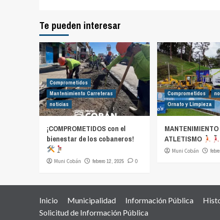
Te pueden interesar
Comprometidos
Mantenimiento Carreteras
Comprometidos
no
noticias
Ornato y Limpieza
¡COMPROMETIDOS con el
MANTENIMIENTO 
bienestar de los cobaneros!
ATLETISMO
Muni Cobán
febre
Muni Cobán
febrero 12, 2025
0
Inicio
Municipalidad
Información Pública
Hist
Solicitud de Información Pública