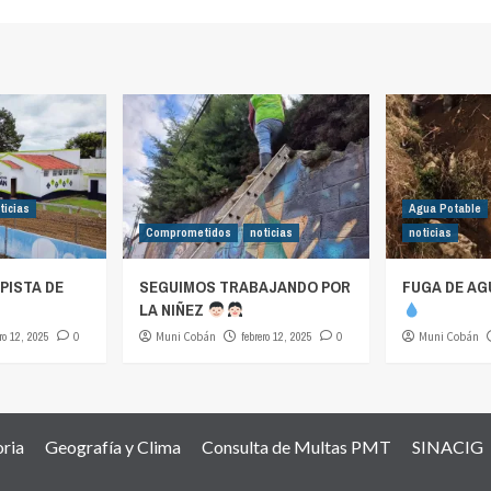
ticias
Agua Potable
Comprometidos
noticias
noticias
PISTA DE
SEGUIMOS TRABAJANDO POR
FUGA DE AG
LA NIÑEZ
ro 12, 2025
0
Muni Cobán
febrero 12, 2025
0
Muni Cobán
oria
Geografía y Clima
Consulta de Multas PMT
SINACIG