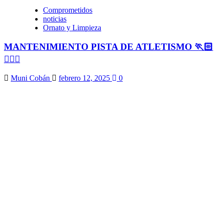
Comprometidos
noticias
Ornato y Limpieza
MANTENIMIENTO PISTA DE ATLETISMO 🏃🏻
🏃🏻‍♀️
Muni Cobán
febrero 12, 2025
0