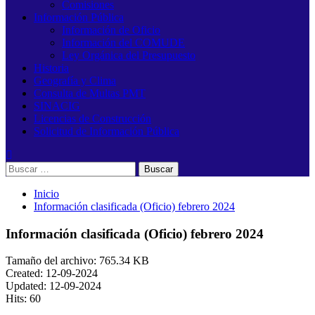
Comisiones
Información Pública
Información de Oficio
Información del COMUDE
Ley Orgánica del Presupuesto
Historia
Geografía y Clima
Consulta de Multas PMT
SINACIG
Licencias de Construcción
Solicitud de Información Pública
Buscar:
Inicio
Información clasificada (Oficio) febrero 2024
Información clasificada (Oficio) febrero 2024
Tamaño del archivo: 765.34 KB
Created: 12-09-2024
Updated: 12-09-2024
Hits: 60