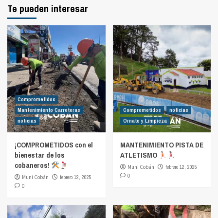
Te pueden interesar
Comprometidos
Mantenimiento Carreteras
Comprometidos
noticias
noticias
Ornato y Limpieza
¡COMPROMETIDOS con el
MANTENIMIENTO PISTA DE
bienestar de los
ATLETISMO
cobaneros!
Muni Cobán
febrero 12, 2025
0
Muni Cobán
febrero 12, 2025
0