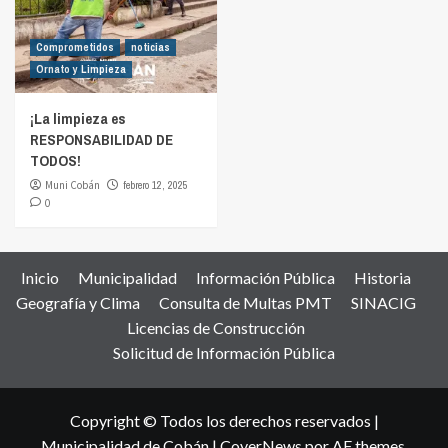
Comprometidos
noticias
Ornato y Limpieza
¡La limpieza es
RESPONSABILIDAD DE
TODOS!
Muni Cobán
febrero 12, 2025
0
Inicio
Municipalidad
Información Pública
Historia
Geografía y Clima
Consulta de Multas PMT
SINACIG
Licencias de Construcción
Solicitud de Información Pública
Copyright © Todos los derechos reservados |
Municipalidad de Cobán
|
CoverNews
por AF themes.