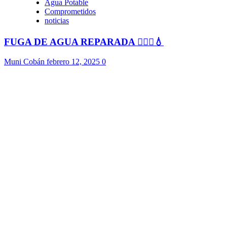
Agua Potable
Comprometidos
noticias
FUGA DE AGUA REPARADA 👷🏻‍♂️💧
Muni Cobán
febrero 12, 2025
0