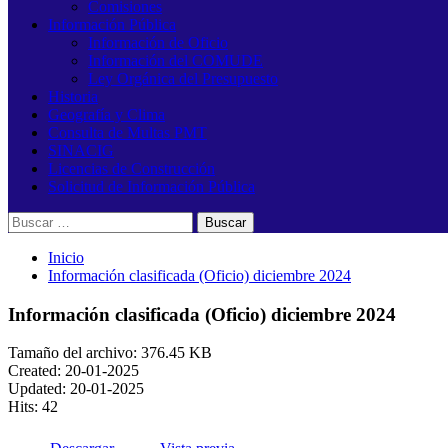
Comisiones
Información Pública
Información de Oficio
Información del COMUDE
Ley Orgánica del Presupuesto
Historia
Geografía y Clima
Consulta de Multas PMT
SINACIG
Licencias de Construcción
Solicitud de Información Pública
Buscar:
Inicio
Información clasificada (Oficio) diciembre 2024
Información clasificada (Oficio) diciembre 2024
Tamaño del archivo: 376.45 KB
Created: 20-01-2025
Updated: 20-01-2025
Hits: 42