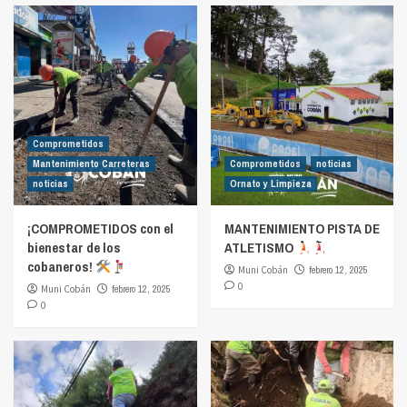
Comprometidos
Mantenimiento Carreteras
Comprometidos
noticias
noticias
Ornato y Limpieza
¡COMPROMETIDOS con el
MANTENIMIENTO PISTA DE
bienestar de los
ATLETISMO
cobaneros!
Muni Cobán
febrero 12, 2025
0
Muni Cobán
febrero 12, 2025
0