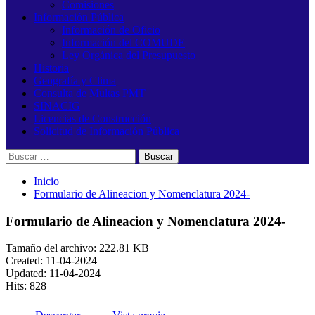
Comisiones
Información Pública
Información de Oficio
Información del COMUDE
Ley Orgánica del Presupuesto
Historia
Geografía y Clima
Consulta de Multas PMT
SINACIG
Licencias de Construcción
Solicitud de Información Pública
Buscar:
Inicio
Formulario de Alineacion y Nomenclatura 2024-
Formulario de Alineacion y Nomenclatura 2024-
Tamaño del archivo: 222.81 KB
Created: 11-04-2024
Updated: 11-04-2024
Hits: 828