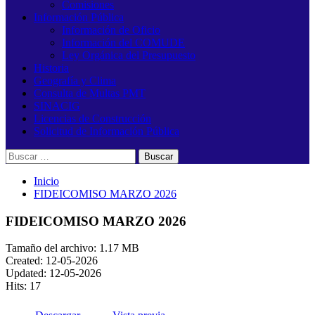
Comisiones
Información Pública
Información de Oficio
Información del COMUDE
Ley Orgánica del Presupuesto
Historia
Geografía y Clima
Consulta de Multas PMT
SINACIG
Licencias de Construcción
Solicitud de Información Pública
Buscar:
Inicio
FIDEICOMISO MARZO 2026
FIDEICOMISO MARZO 2026
Tamaño del archivo: 1.17 MB
Created: 12-05-2026
Updated: 12-05-2026
Hits: 17