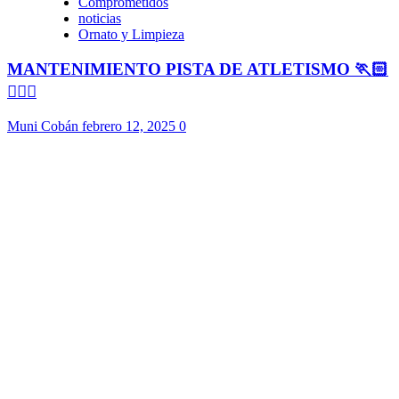
Comprometidos
noticias
Ornato y Limpieza
MANTENIMIENTO PISTA DE ATLETISMO 🏃🏻
🏃🏻‍♀️
Muni Cobán
febrero 12, 2025
0